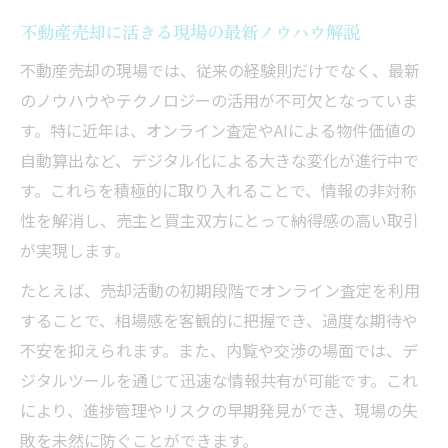
損を避ける不動産売却イノベーション実践法
不動産売却に活きる現場の最新ノウハウ解説
損失回避につながる不動産売却の新手法解
不動産売却の現場では、従来の経験則だけでなく、最新
説
のノウハウやテクノロジーの活用が不可欠となっていま
不動産売却の落とし穴を避ける管理イノベ
す。特に近年は、オンライン査定やAIによる物件価値の
ーション
自動算出など、デジタル化による大きな変化が進行中で
アセットイノベーション実践で得する売却
す。これらを積極的に取り入れることで、情報の非対称
戦略
性を解消し、売主と買主双方にとって納得感の高い取引
不動産売却で失敗しないための実務的な工
が実現します。
夫
たとえば、売却活動の初期段階でオンライン査定を利用
管理と売却を両立させる革新のポイント
することで、相場感を客観的に把握でき、過度な期待や
イノベーションマネジメントが生む安心売却体
不安を抑えられます。また、内覧や交渉の場面では、デ
験
ジタルツールを通じて迅速な情報共有が可能です。これ
により、進捗管理やリスクの早期発見ができ、現場の失
安心感を高める不動産売却のイノベーショ
敗を未然に防ぐことができます。
ン活用