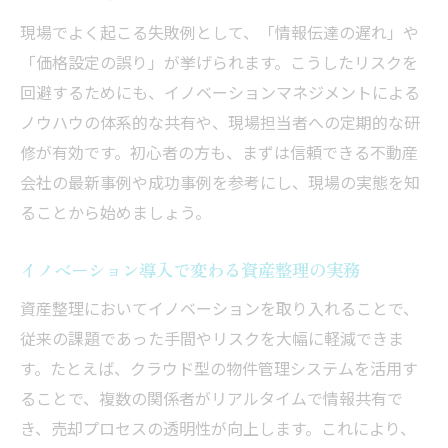
イノベーションマネジメントで変わる売却
現場でよく起こる失敗例として、「情報伝達の遅れ」や
体験
「価格設定の誤り」が挙げられます。こうしたリスクを
売却の不安を解消する新しい管理手法とは
回避するためにも、イノベーションマネジメントによる
ノウハウの体系的な共有や、現場担当者への定期的な研
アセットイノベーションから学ぶ信頼の取
修が有効です。初心者の方も、まずは信頼できる不動産
引術
会社の最新事例や成功事例を参考にし、現場の実態を知
安心できる不動産売却を実現する管理戦略
ることから始めましょう。
三大タブー回避で変わる不動産売却の進め方
不動産売却三大タブーを避けるための心得
イノベーション導入で変わる資産整理の実務
信頼構築に欠かせない売却時の注意ポイン
資産整理においてイノベーションを取り入れることで、
ト
従来の課題であった手間やリスクを大幅に軽減できま
現場で役立つタブー回避のイノベーション
す。たとえば、クラウド型の物件管理システムを活用す
実例
ることで、複数の関係者がリアルタイムで情報共有で
不動産屋が嫌がる行動を防ぐ進め方の工夫
き、売却プロセスの透明性が向上します。これにより、