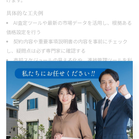
げます。
具体的な工夫例
AI査定ツールや最新の市場データを活用し、根拠ある
価格設定を行う
契約内容や重要事項説明書の内容を事前にチェック
し、疑問点は必ず専門家に確認する
売却スケジュールの見える化や、進捗管理ツールを利
用して抜け漏れを防ぐ
また、売却後のトラブルを防ぐため、引き渡し時の現況
確認や瑕疵担保責任の範囲を明確にしておくことも大切
です。これらの工夫を積み重ねることで、安心して不動
産売却を進められます。
管理と売却を両立させる革新のポイント