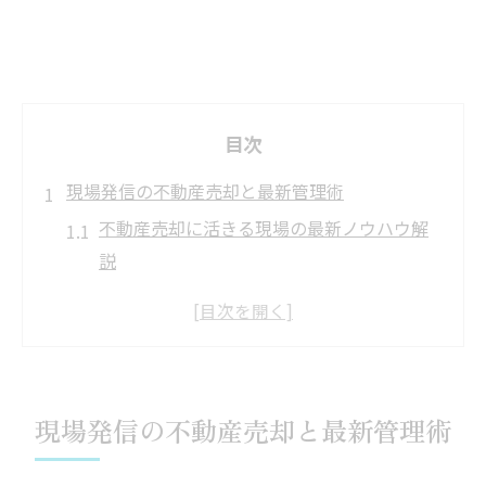
目次
現場発信の不動産売却と最新管理術
不動産売却に活きる現場の最新ノウハウ解
説
イノベーション導入で変わる資産整理の実
務
アセットイノベーション視点の売却管理法
とは
現場発信の不動産売却と最新管理術
現場の声を活かす不動産売却成功の鉄則
物件管理と不動産売却を両立する実践術