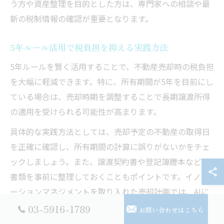
う方や資産整理を目的とした方は、専門家への相談や最
新の税制情報の確認が重要となります。
5年ルール活用で税負担を抑える実践方法
5年ルールを賢く活用することで、不動産売却時の税負担
を大幅に軽減できます。特に、所有期間が5年を目前にし
ている場合は、売却時期を調整することで長期譲渡所得
の適用を受けられる可能性が高まります。
具体的な実践方法としては、売却予定の不動産の取得日
を正確に確認し、所有期間の計算に誤りがないかをチェ
ックしましょう。また、譲渡契約書や登記簿謄本などの
書類を事前に整理しておくこともポイントです。イノベ
ーションマネジメントを取り入れた売却計画では、AIに
よるシミュレーションや不動産テックサービスを活用
03-5916-1789
お問い合わせはこちら
し、最適な売却タイミングの見極めをサポートする事例