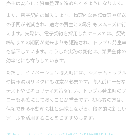
トラブルを防ぐ不動産売却の管理術とは
売主は安心して資産整理を進められるようになります。
5年ルール徹底解説と失敗しないポイント
また、電子契約の導入により、物理的な書類管理や郵送
不動産売却における5年ルールの基本を解説
の手間が削減され、遠方の買主との取引もスムーズに行
5年ルール活用で税負担を抑える実践方法
えます。実際に、電子契約を採用したケースでは、契約
締結までの期間が従来よりも短縮され、トラブル発生率
失敗しないための不動産売却時期の選び方
も低下しています。こうした実務の変化は、業界全体の
所有期間による売却税制の違いと対策ポイ
効率化にも寄与しています。
ント
譲渡所得計算に役立つ管理ノウハウ紹介
ただし、イノベーション導入時には、システムトラブル
や情報漏洩リスクにも注意が必要です。導入前に十分な
PMの視点で考える不動産売却戦略の極意
テストやセキュリティ対策を行い、トラブル発生時のフ
PMが提案する不動産売却の新戦略と実務
ローも明確にしておくことが重要です。初心者の方は、
管理と売却を一体で考える資産運用の秘訣
信頼できる不動産会社と連携しながら、段階的に新しい
プロパティマネジメントから見た売却の最
ツールを活用することをおすすめします。
適解
売却後も安心できる管理体制の構築方法
アセットイノベーション視点の売却管理法とは