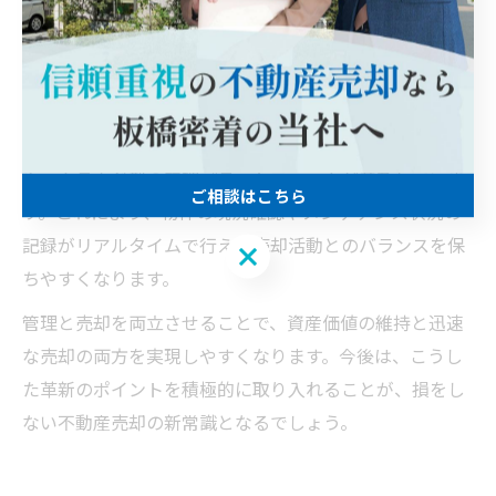
不動産売却を進める際、所有資産の管理と売却活動を同
時に進行させることは難しい課題です。ここで重要なの
は、デジタル技術やイノベーティブな管理手法を取り入
れ、効率的かつ確実に両立させることです。
最近では、遠隔でも物件状況を把握できるIoTセンサー
や、クラウド型の管理プラットフォームが普及していま
ご相談はこちら
す。これにより、物件の現況確認やメンテナンス状況の
記録がリアルタイムで行え、売却活動とのバランスを保
ご相談はこちら
ちやすくなります。
管理と売却を両立させることで、資産価値の維持と迅速
な売却の両方を実現しやすくなります。今後は、こうし
た革新のポイントを積極的に取り入れることが、損をし
ない不動産売却の新常識となるでしょう。