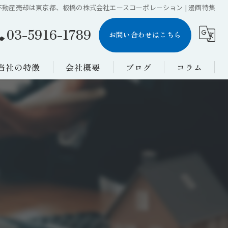
不動産売却は東京都、板橋の株式会社エースコーポレーション | 漫画特集
03-5916-1789
お問い合わせはこちら
当社の特徴
会社概要
ブログ
コラム
土地
漫画特集
戸建て
工場
アパート
買取業者