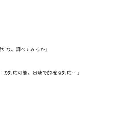
」
」
」
配だな。調べてみるか」
物件の対応可能。迅速で的確な対応…」
ご相談はこちら