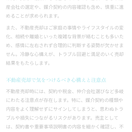
不動産売却と税金対策に役立つ確定申告の
産会社の選定や、媒介契約の内容確認も含め、慎重に進
知識
めることが求められます。
不動産売却時の確定申告の流れと対策法
また、不動産売却はご家庭の事情やライフスタイルの変
不動産売却の確定申告で失敗しないコツ
化、相続や離婚といった複雑な背景が絡むことも多いた
やってはいけない売却失敗の回避策
め、感情に左右されず合理的に判断する姿勢が欠かせま
せん。冷静な心構えが、トラブル回避と満足のいく売却
不動産売却で避けたい失敗パターンと対策
結果をもたらします。
不動産売却のやってはいけないことを徹底
解説
不動産売却で気をつけるべき心構えと注意点
不動産売却で損しないための回避ポイント
不動産売却時には、契約や税金、仲介会社選びなど多岐
不動産売却時に気をつける三大タブーの注
にわたる注意点が存在します。特に、媒介契約の種類や
意点
内容をよく理解せずにサインしてしまうと、思わぬトラ
不動産売却の失敗事例から学ぶ注意事項
ブルや損失につながるリスクがあります。売主として
は、契約書や重要事項説明書の内容を細かく確認し、不