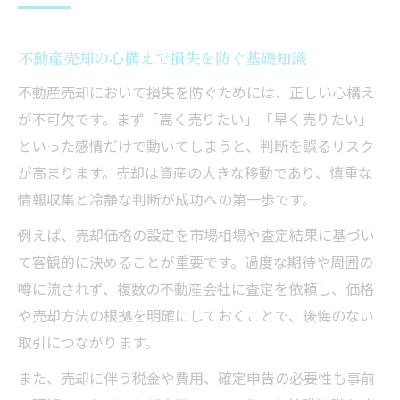
ト
不動産売却に伴う税金と確定申告の基礎知
不動産売却の心構えで損失を防ぐ基礎知識
識
不動産売却において損失を防ぐためには、正しい心構え
不動産売却の契約でやってはいけないこと
が不可欠です。まず「高く売りたい」「早く売りたい」
解説
といった感情だけで動いてしまうと、判断を誤るリスク
不動産売却の税金対策と落とし穴への注意
が高まります。売却は資産の大きな移動であり、慎重な
不動産売却契約時に気をつけたい手続きの
情報収集と冷静な判断が成功への第一歩です。
流れ
例えば、売却価格の設定を市場相場や査定結果に基づい
後悔しないための不動産売却準備とは
て客観的に決めることが重要です。過度な期待や周囲の
不動産売却で後悔しないための事前準備法
噂に流されず、複数の不動産会社に査定を依頼し、価格
や売却方法の根拠を明確にしておくことで、後悔のない
不動産売却準備で押さえるべき注意点
取引につながります。
不動産売却前に確認したい書類や流れのポ
イント
また、売却に伴う税金や費用、確定申告の必要性も事前