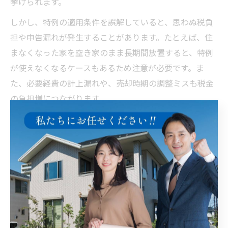
挙げられます。
しかし、特例の適用条件を誤解していると、思わぬ税負
担や申告漏れが発生することがあります。たとえば、住
まなくなった家を空き家のまま長期間放置すると、特例
が使えなくなるケースもあるため注意が必要です。ま
た、必要経費の計上漏れや、売却時期の調整ミスも税金
の負担増につながります。
税金対策を確実に行うためには、売却前から必要書類の
準備や税制の最新情報を確認し、専門家と相談しながら
進めることが大切です。焦って売却を急ぐのではなく、
計画的な準備が成功への第一歩です。
不動産売却契約時に気をつけたい手続きの流れ
不動産売却契約時の手続きの流れを把握しておくこと