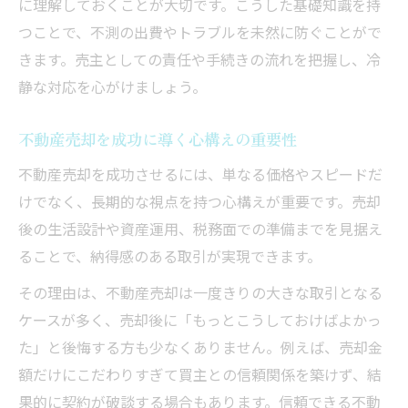
不動産売却をスムーズに進める準備のコツ
に理解しておくことが大切です。こうした基礎知識を持
つことで、不測の出費やトラブルを未然に防ぐことがで
不動産売却準備時のトラブル回避策
きます。売主としての責任や手続きの流れを把握し、冷
信頼できる仲介選びのコツと心構え
静な対応を心がけましょう。
不動産売却で失敗しない仲介選びのコツ
不動産売却時の仲介会社選びで重視すべき
不動産売却を成功に導く心構えの重要性
点
不動産売却を成功させるには、単なる価格やスピードだ
不動産売却に強い仲介会社の見極めポイン
けでなく、長期的な視点を持つ心構えが重要です。売却
ト
後の生活設計や資産運用、税務面での準備までを見据え
不動産売却の心構えと仲介選びの注意点
ることで、納得感のある取引が実現できます。
不動産売却で信頼できる仲介を見抜く方法
その理由は、不動産売却は一度きりの大きな取引となる
確定申告が必要なケースと対策ポイント
ケースが多く、売却後に「もっとこうしておけばよかっ
不動産売却で確定申告が必要となるケース
た」と後悔する方も少なくありません。例えば、売却金
不動産売却時の確定申告ポイントと注意事
額だけにこだわりすぎて買主との信頼関係を築けず、結
項
果的に契約が破談する場合もあります。信頼できる不動