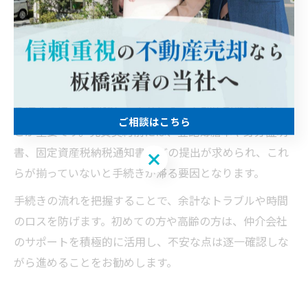
で、失敗やトラブルを未然に防ぐことができます。一般
的な流れは、査定依頼→媒介契約→買主との売買契約→
決済・引渡しの順となります。各段階で必要な書類や確
認事項が異なるため、事前準備が不可欠です。
特に媒介契約締結時には、一般媒介・専任媒介・専属専
任媒介の違いを理解し、自分に合った契約形態を選ぶこ
ご相談はこちら
とが重要です。売買契約前には、登記簿謄本や身分証明
書、固定資産税納税通知書などの提出が求められ、これ
ご相談はこちら
らが揃っていないと手続きが滞る要因となります。
手続きの流れを把握することで、余計なトラブルや時間
のロスを防げます。初めての方や高齢の方は、仲介会社
のサポートを積極的に活用し、不安な点は逐一確認しな
がら進めることをお勧めします。