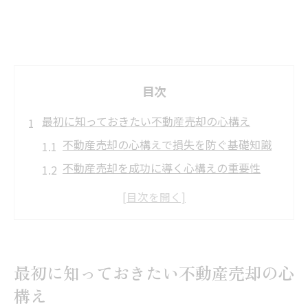
目次
最初に知っておきたい不動産売却の心構え
不動産売却の心構えで損失を防ぐ基礎知識
不動産売却を成功に導く心構えの重要性
不動産売却で気をつけるべき心構えと注意
点
不動産売却を始める前に知るべき心得
不動産売却時の三大タブーと失敗回避法
最初に知っておきたい不動産売却の心
売却時に押さえたい契約と税金の注意点
構え
不動産売却で契約時に注意するべきポイン