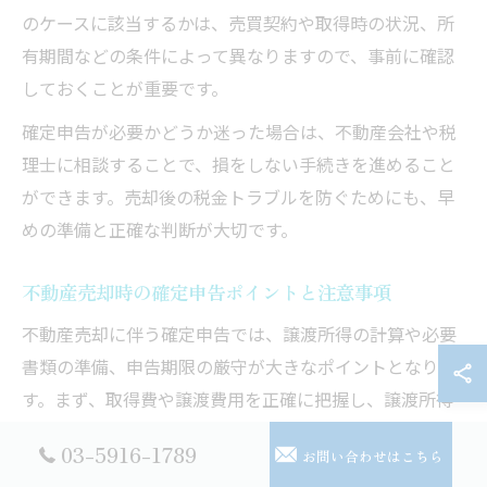
のケースに該当するかは、売買契約や取得時の状況、所
有期間などの条件によって異なりますので、事前に確認
しておくことが重要です。
確定申告が必要かどうか迷った場合は、不動産会社や税
理士に相談することで、損をしない手続きを進めること
ができます。売却後の税金トラブルを防ぐためにも、早
めの準備と正確な判断が大切です。
不動産売却時の確定申告ポイントと注意事項
不動産売却に伴う確定申告では、譲渡所得の計算や必要
書類の準備、申告期限の厳守が大きなポイントとなりま
す。まず、取得費や譲渡費用を正確に把握し、譲渡所得
を適切に計算することが基本です。特に取得費の算出で
03-5916-1789
お問い合わせはこちら
は、購入時の契約書やリフォーム費用の領収書など、細