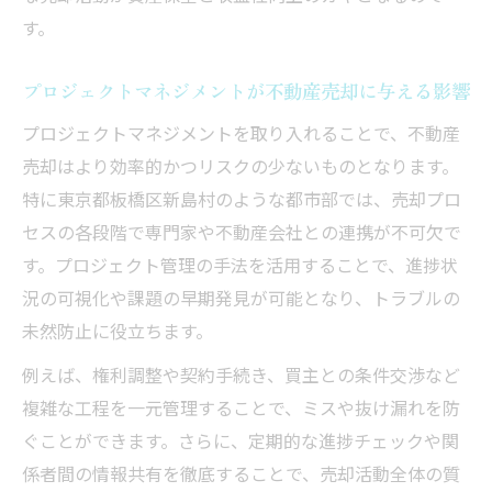
資産運用を見据えた売却計画の立て方を解説
す。
不動産売却と資産運用計画の立て方の基礎
プロジェクトマネジメントで売却計画を最
プロジェクトマネジメントが不動産売却に与える影響
適化
プロジェクトマネジメントを取り入れることで、不動産
将来に備える不動産売却の計画立案術
売却はより効率的かつリスクの少ないものとなります。
不動産売却のタイミングと資産運用の関係
特に東京都板橋区新島村のような都市部では、売却プロ
性
セスの各段階で専門家や不動産会社との連携が不可欠で
す。プロジェクト管理の手法を活用することで、進捗状
最適な不動産売却戦略で資産形成を目指す
況の可視化や課題の早期発見が可能となり、トラブルの
新島村で信頼できる不動産売却サービス活用法
未然防止に役立ちます。
不動産売却で信頼できるサービスを選ぶ基
準
例えば、権利調整や契約手続き、買主との条件交渉など
複雑な工程を一元管理することで、ミスや抜け漏れを防
プロジェクトマネジメント重視のサービス
ぐことができます。さらに、定期的な進捗チェックや関
活用
係者間の情報共有を徹底することで、売却活動全体の質
不動産売却に強い専門家への相談のポイン