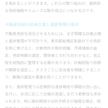
を高めることができます。これらの取り組みが、最終的
ト
な売却価格やスムーズな取引成立につながるのです。
不動産売却サービスの比較と活用のコツ
安心して任せられる不動産売却の選び方
不動産売却の計画立案と進捗管理の基本
プロジェクトマネジメント視点で資産を守る方
不動産売却を成功させるためには、まず明確な計画立案
法
と進捗管理が不可欠です。東京都板橋区新島村での売却
不動産売却時の資産保全とマネジメント術
を例に挙げると、対象物件の現状把握、市場価格の査
プロジェクトマネジメントが資産を守る理
定、売却時期の選定、関係者との打ち合わせなど、各工
由
程を段階的に整理する必要があります。計画段階で目標
不動産売却でリスクを最小限にする方法
や期限を設定し、タスクごとに担当者を明確にすること
資産価値維持のための売却マネジメント手
で、業務の遅延や重複を防ぐことができます。
法
また、進捗管理では定期的な進捗報告や課題の洗い出し
不動産売却後も継続する資産保護の工夫
を行い、状況に応じて計画の見直しを行う柔軟性も求め
られます。特に権利関係や法的手続きが複雑な場合、想