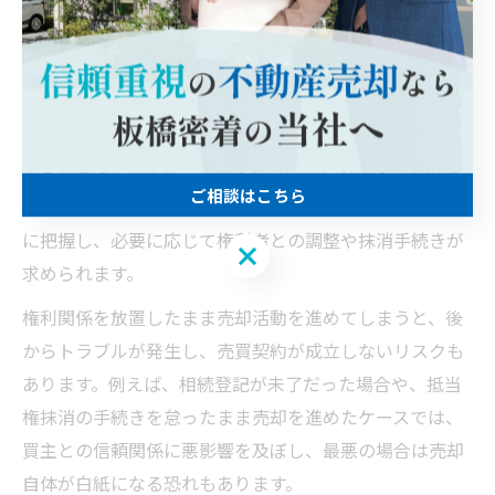
不動産売却時の権利関係整理のポイント
不動産売却においては、権利関係の整理が最初の重要な
ステップです。東京都板橋区新島村のような地域では、
土地や建物に複数の権利者が関わるケースや、古い権利
設定が残っているケースが多く見受けられます。そのた
ご相談はこちら
め、売却前に所有権や借地権、抵当権などの現状を正確
に把握し、必要に応じて権利者との調整や抹消手続きが
ご相談はこちら
求められます。
権利関係を放置したまま売却活動を進めてしまうと、後
からトラブルが発生し、売買契約が成立しないリスクも
あります。例えば、相続登記が未了だった場合や、抵当
権抹消の手続きを怠ったまま売却を進めたケースでは、
買主との信頼関係に悪影響を及ぼし、最悪の場合は売却
自体が白紙になる恐れもあります。