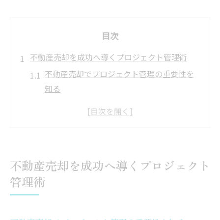
目次
不動産売却を成功へ導くプロジェクト管理術
不動産売却でプロジェクト管理の重要性を
知る
プロジェクトマネジメントが不動産売却に
与える影響
不動産売却の計画立案と進捗管理の基本
失敗しない不動産売却のための実践的管理
不動産売却を成功へ導くプロジェクト
法
管理術
プロによる不動産売却マネジメント活用ポ
イント
板橋区新島村における資産価値向上の秘訣