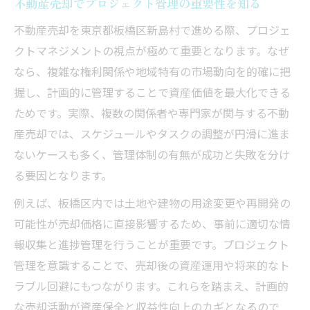
不動産売却でプロジェクト管理の重要性を知る
不動産売却視点で見直す資産価値向上法
不動産売却を東京都板橋区新島村で進める際、プロジェ
プロジェクトマネジメントで資産価値を最
クトマネジメントの視点が極めて重要となります。なぜ
大化
なら、複雑な権利関係や地域特有の市場動向を的確に把
資産価値を高めるための不動産売却戦略
握し、計画的に管理することで資産価値を最大化できる
不動産売却と地域ニーズの把握が成功の鍵
ためです。実際、複数の関係者や専門家が関与する不動
プロに相談する不動産売却の活用術とは
産売却では、スケジュールやタスクの調整が円滑に進ま
ないケースも多く、管理体制の有無が成功と失敗を分け
複雑な権利関係も安心な不動産売却の進め方
る要因となります。
不動産売却時の権利関係整理のポイント
例えば、板橋区内では土地や建物の用途変更や再開発の
プロジェクトマネジメントで進める権利調
可能性が売却価格に直接影響するため、事前に適切な情
整
報収集と進捗管理を行うことが重要です。プロジェクト
安心安全な不動産売却の流れを解説
管理を意識することで、売却後の資産運用や将来的なト
専門家に頼る不動産売却の権利処理法
ラブル回避にもつながります。これらを踏まえ、計画的
複雑な権利関係を円滑にする売却管理術
な売却活動が資産保全と収益性向上のカギとなるので