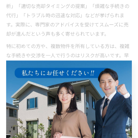
析」「適切な売却タイミングの提案」「煩雑な手続きの
代行」「トラブル時の迅速な対応」などが挙げられま
す。実際に、専門家のアドバイスを受けてスムーズに売
却が進んだという声も多く寄せられています。
特に初めての方や、複数物件を所有している方は、複雑
な手続きや交渉を一人で行うのはリスクが高いです。早
い段階でプロに相談し、自分の目的や状況に合った最適
な売却方法を選択することが、資産価値の最大化につな
がります。
複雑な権利関係も安心な不動産売却の
進め方