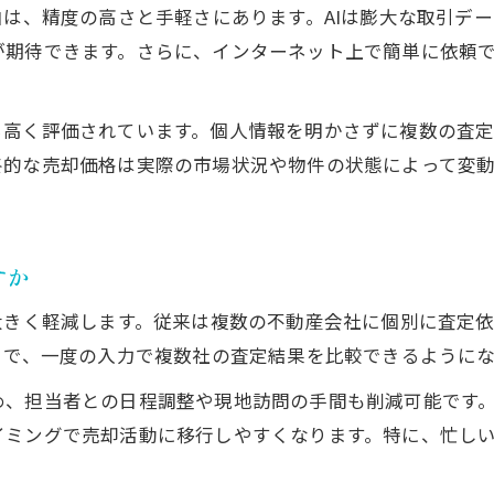
不動産売却におけるAI査定の強みと注意点
由は、精度の高さと手軽さにあります。AIは膨大な取引デ
AI査定で不動産売却するメリットを整理
が期待できます。さらに、インターネット上で簡単に依頼
AI査定のデメリットと不動産売却時の対策
不動産売却でAI査定を選択する際の基準
ら高く評価されています。個人情報を明かさずに複数の査
AI査定利用時に理解したいリスクと対応策
的な売却価格は実際の市場状況や物件の状態によって変動
不動産売却におけるAIの仕組みをやさしく解説
不動産売却のAI査定が動く基本プロセス
すか
AI査定の仕組みを不動産売却の観点で解説
ご相談はこちら
ご相談はこちら
不動産売却におけるAIのデータ活用法とは
大きく軽減します。従来は複数の不動産会社に個別に査定
AIが不動産売却の価格予測に使う情報源
とで、一度の入力で複数社の査定結果を比較できるように
不動産売却でAIが参考にする査定データの種類
め、担当者との日程調整や現地訪問の手間も削減可能です
イミングで売却活動に移行しやすくなります。特に、忙し