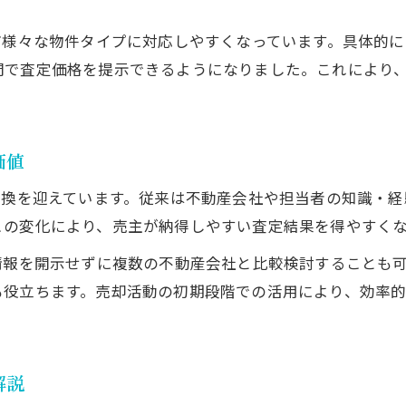
AIで不動産売却の比較がスムーズに進むコツ
ど様々な物件タイプに対応しやすくなっています。具体的
不動産売却の手続きを効率化するAI活用法
間で査定価格を提示できるようになりました。これにより
AIによる不動産売却の作業負担軽減策とは
不動産売却の意思決定をAIがどう支援するか
AI活用による不動産売却の時短テクニック
価値
匿名で安心できる不動産売却の新常識
転換を迎えています。従来は不動産会社や担当者の知識・経
匿名で不動産売却する際のAI活用ポイント
この変化により、売主が納得しやすい査定結果を得やすく
個人情報を守るAI査定の仕組みを徹底解説
情報を開示せずに複数の不動産会社と比較検討することも
不動産売却で安心を得るための匿名利用術
も役立ちます。売却活動の初期段階での活用により、効率
AI査定と従来の不動産売却の安全性比較
誰にも知られず不動産売却できるAIのメリット
AI査定を選ぶメリットと留意点を徹底検証
解説