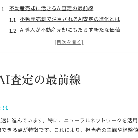
不動産売却に活きるAI査定の最前線
不動産売却で注目されるAI査定の進化とは
AI導入が不動産売却にもたらす新たな価値
不動産売却でAI査定が選ばれる理由を解説
最新AIが不動産売却の手間をどう減らすか
不動産売却にAIを活用する際のポイント
ニューラルネットワークが支える査定精度とは
AI査定の最前線
不動産売却に強いニューラルネットワークの機能
ニューラルネットワークで実現する査定の正確性
不動産売却の精度を高めるAI技術の仕組み
とは
膨大なデータが不動産売却査定に活かされる理由
急速に進んでいます。特に、ニューラルネットワークを活用
不動産売却で見逃せないAIの学習能力に注目
出できる点が特徴です。これにより、担当者の主観や経験
AI活用で変わる不動産売却の効率化戦略