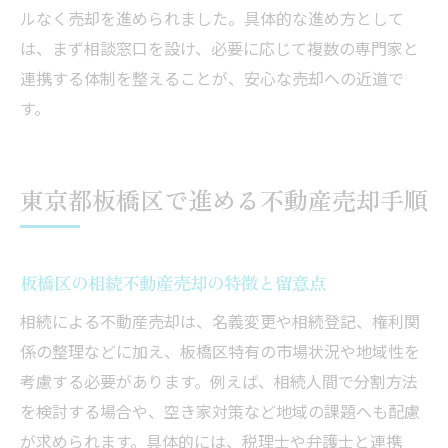
ルなく売却を進められました。具体的な進め方として
税理士や弁護士と進める安心の相続対策
は、まず相談窓口を設け、必要に応じて複数の専門家と
不動産売却サポートの実際の流れを紹介
連携する体制を整えることが、安心な売却への近道で
専門家連携でトラブルを未然に防ぐ方法
す。
複雑な手続きも相談しながら進めるポイン
ト
東京都板橋区で進める不動産売却手順
専門家との連携で理想の不動産売却を実現
板橋区の相続不動産売却の特徴と留意点
相続による不動産売却は、名義変更や相続登記、権利関
係の整理などに加え、板橋区特有の市場状況や地域性を
考慮する必要があります。例えば、相続人間で分割方法
を検討する場合や、空き家対策など地域の課題へも配慮
が求められます。具体的には、税理士や弁護士と連携