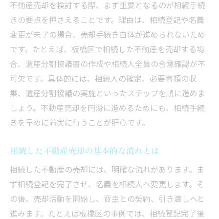
不動産売却を検討する際、まず重要となるのが相続手続
板橋区の相続不動産売却の特徴と留意点
きの要点を押さえることです。理由は、相続登記や名義
不動産売却に適したタイミングの考え方
変更が未了の場合、売却手続き自体が進められないため
地元の不動産市場を把握するためのポイン
です。たとえば、板橋区で相続した不動産を売却する場
ト
合、遺産分割協議書の作成や相続人全員の合意確認が不
可欠です。具体的には、相続人の確定、必要書類の収
不動産売却に必要な書類と準備手順につい
集、遺産分割協議の実施といったステップを順に進めま
て
しょう。不動産売却を円滑に進めるためにも、相続手続
信頼できる業者選びと査定依頼のコツ
きを早めに着実に行うことが肝心です。
不動産売却後も安心できるサポート体制と
は
相続した不動産売却の基本的な流れとは
相続不動産の売却なら知っておきたい基礎知識
相続した不動産の売却には、明確な流れがあります。ま
不動産売却に関わる相続登記の基本を解説
ず相続登記を完了させ、名義を相続人へ変更します。そ
遺産分割協議書の作成と注意すべき点
の後、売却活動を開始し、買主との契約、引き渡しへと
不動産売却時の相続税や譲渡所得税の知識
進みます。たとえば板橋区の事例では、相続登記完了後