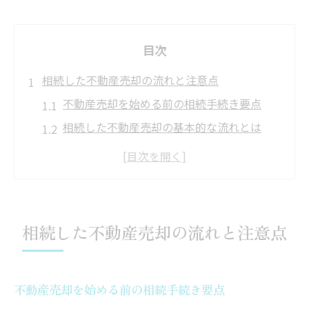
目次
相続した不動産売却の流れと注意点
不動産売却を始める前の相続手続き要点
相続した不動産売却の基本的な流れとは
名義変更や登記手続きの注意点を徹底解説
不動産売却時に発生しやすいトラブルを防
ぐ方法
相続不動産売却で押さえたい費用や税金の
相続した不動産売却の流れと注意点
基礎
専門家と連携した不動産売却の進め方ガイ
ド
不動産売却を始める前の相続手続き要点
東京都板橋区で進める不動産売却手順