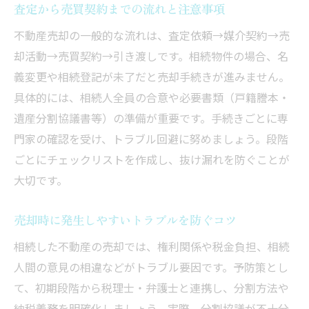
査定から売買契約までの流れと注意事項
不動産売却の一般的な流れは、査定依頼→媒介契約→売
却活動→売買契約→引き渡しです。相続物件の場合、名
義変更や相続登記が未了だと売却手続きが進みません。
具体的には、相続人全員の合意や必要書類（戸籍謄本・
遺産分割協議書等）の準備が重要です。手続きごとに専
門家の確認を受け、トラブル回避に努めましょう。段階
ごとにチェックリストを作成し、抜け漏れを防ぐことが
大切です。
売却時に発生しやすいトラブルを防ぐコツ
相続した不動産の売却では、権利関係や税金負担、相続
人間の意見の相違などがトラブル要因です。予防策とし
て、初期段階から税理士・弁護士と連携し、分割方法や
納税義務を明確化しましょう。実際、分割協議が不十分