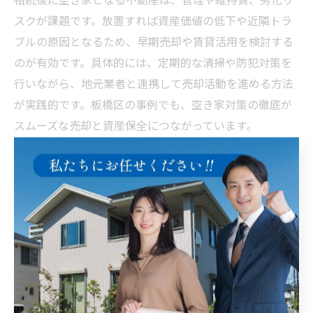
スクが課題です。放置すれば資産価値の低下や近隣トラ
ブルの原因となるため、早期売却や賃貸活用を検討する
のが有効です。具体的には、定期的な清掃や防犯対策を
行いながら、地元業者と連携して売却活動を進める方法
が実践的です。板橋区の事例でも、空き家対策の徹底が
スムーズな売却と資産保全につながっています。
相続した不動産の活用方法と選択肢を整理
相続した不動産の活用方法は、売却だけでなく賃貸や自
主管理など多岐にわたります。各選択肢にはメリット・
デメリットがあり、状況に応じた判断が重要です。例え
ば、板橋区での活用事例では、賃貸運用による収益化
や、売却による現金化が選ばれることが多いです。目的
や相続人の希望、将来の資産形成を踏まえ、専門家と相