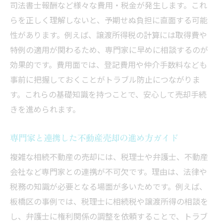
司法書士報酬など様々な費用・税金が発生します。これ
め
らを正しく理解しないと、予期せぬ負担に直面する可能
不動産売却に直結する登記手続きの重要性
性があります。例えば、譲渡所得税の計算には取得費や
売却後の税金や費用を抑える賢い方法
特例の適用が関わるため、専門家に早めに相談するのが
不動産売却後の税金を抑える節税対策の基
効果的です。費用面では、登記費用や仲介手数料なども
本
事前に把握しておくことがトラブル防止につながりま
売却にかかる諸費用や控除のポイント解説
す。これらの基礎知識を持つことで、安心して売却手続
相続不動産売却時の確定申告をスムーズに
きを進められます。
税務相談を活用した賢い売却の進め方
専門家と連携した不動産売却の進め方ガイド
費用削減につながるサービスや制度の活用
術
複雑な相続不動産の売却には、税理士や弁護士、不動産
会社など専門家との連携が不可欠です。理由は、法律や
不動産売却後の資産運用も視野に入れた提
税務の知識が必要となる場面が多いためです。例えば、
案
板橋区の事例では、税理士に相続税や譲渡所得の相談を
専門家と連携した不動産売却の実践ガイド
し、弁護士に権利関係の調整を依頼することで、トラブ
不動産売却に強い専門家の選び方と活用法