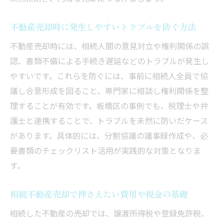
安心できる不動産売却業者の選び方
不動産売却時に発生しやすいトラブルを防ぐ方法
査定から売買契約までの流れと注意事項
不動産売却時には、相続人間の意見対立や権利関係の誤
売却時に発生しやすいトラブルを防ぐコツ
認、書類不備による手続き遅延などのトラブルが発生し
地元業者との信頼関係を築くポイント
やすいです。これらを防ぐには、事前に相続人全員で協
不動産売却のアフターサポート体制を確認
議し合意形成を図ること、専門家に相談し権利関係を整
複雑な相続登記もスムーズに進めるコツ
理することが有効です。板橋区の事例でも、税理士や弁
不動産売却前の相続登記を効率よく進める
護士と連携することで、トラブルを未然に防いだケース
方法
があります。具体的には、分割協議の議事録作成や、必
必要書類の準備と手続きの流れを徹底解説
要書類のチェックリスト活用が実践的な対策となりま
す。
相続人間のコミュニケーションを円滑に保
つ工夫
相続不動産売却で押さえたい費用や税金の基礎
専門家と連携して登記ミスを防ぐポイント
相続した不動産の売却では、譲渡所得税や登録免許税、
相続登記で発生しやすい疑問と解決策まと