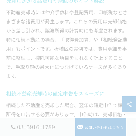
売却にかかる諸費用や控除のポイント解説
不動産売却時には仲介手数料や登記費用、印紙税などさ
まざまな諸費用が発生します。これらの費用は売却価格
から差し引かれ、譲渡所得の計算時にも考慮されます。
特に相続不動産の場合、「取得費加算」や「相続登記費
用」もポイントです。板橋区の実例では、費用明細を事
前に整理し、控除可能な項目をもれなく計上すること
で、手取り額の最大化につなげているケースが多くあり
ます。
相続不動産売却時の確定申告をスムーズに
相続した不動産を売却した場合、翌年の確定申告で譲渡
所得を申告する必要があります。申告時は、売却価格・
取得費・各種費用や控除内容を正確にまとめておくこと
03-5916-1789
お問い合わせはこちら
が重要です。板橋区では、税理士と連携して必要書類を