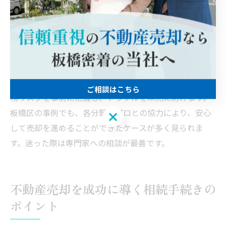
談しながら最適な活用方法を選定しましょう。
専門家の意見を活かした売却判断のポイント
不動産売却や相続には専門性が求められるため、税理士
や弁護士、不動産業者の意見を積極的に活用することが
成功の鍵です。専門家と連携することで、権利関係や税
ご相談はこちら
務リスクを事前に把握し、トラブルを未然に防げます。
板橋区の事例でも、各分野のプロとの協力により、安心
ご相談はこちら
して売却を進めることができたケースが多く見られま
す。迷った際は専門家への相談が最善です。
不動産売却を成功に導く相続手続きの
ポイント