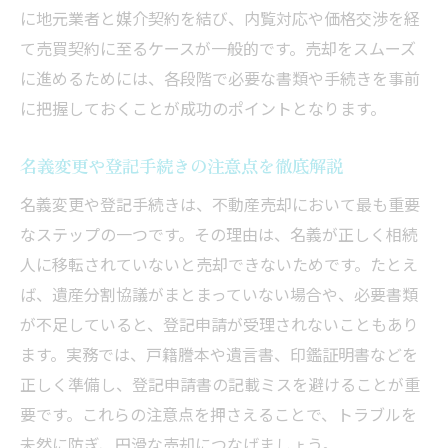
空き家となった不動産売却のリスク対策
に地元業者と媒介契約を結び、内覧対応や価格交渉を経
相続した不動産の活用方法と選択肢を整理
て売買契約に至るケースが一般的です。売却をスムーズ
に進めるためには、各段階で必要な書類や手続きを事前
専門家の意見を活かした売却判断のポイン
に把握しておくことが成功のポイントとなります。
ト
不動産売却を成功に導く相続手続きのポイント
名義変更や登記手続きの注意点を徹底解説
不動産売却と相続手続きのスムーズな連携
名義変更や登記手続きは、不動産売却において最も重要
法
なステップの一つです。その理由は、名義が正しく相続
トラブル回避のための名義変更ポイント
人に移転されていないと売却できないためです。たとえ
売却前に確認したい相続人全員の同意事項
ば、遺産分割協議がまとまっていない場合や、必要書類
相続不動産売却で役立つ専門家のサポート
が不足していると、登記申請が受理されないこともあり
売却後の確定申告や納税手続きを忘れずに
ます。実務では、戸籍謄本や遺言書、印鑑証明書などを
不動産売却で資産を守るための注意点
正しく準備し、登記申請書の記載ミスを避けることが重
板橋区で安心して進める不動産売却の秘訣
要です。これらの注意点を押さえることで、トラブルを
未然に防ぎ、円滑な売却につなげましょう。
板橋区特有の不動産売却市場の特徴を解説